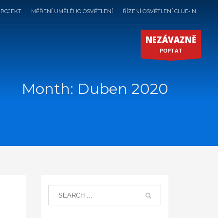
PROJEKT
MĚŘENÍ UMĚLÉHO OSVĚTLENÍ
ŘÍZENÍ OSVĚTLENÍ CLUE-IN
NEZÁVAZNĚ
POPTAT
Month: Duben 2020