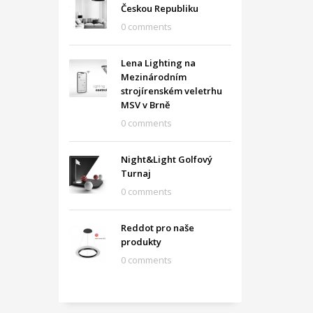
Českou Republiku
0 comments
Lena Lighting na
Mezinárodním
strojírenském veletrhu
MSV v Brně
0 comments
Night&Light Golfový
Turnaj
0 comments
Reddot pro naše
produkty
0 comments