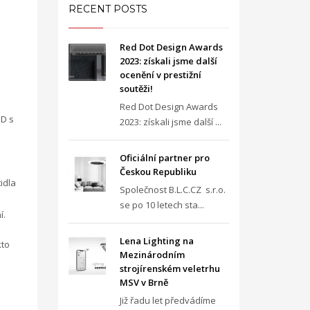
RECENT POSTS
Red Dot Design Awards
2023: získali jsme další
ocenění v prestižní
soutěži!
Red Dot Design Awards
ED s
2023: získali jsme další ...
Oficiální partner pro
Českou Republiku
idla
Společnost B.L.C.CZ s.r.o.
se po 10 letech sta...
í.
Lena Lighting na
kto
Mezinárodním
strojírenském veletrhu
MSV v Brně
Již řadu let předvádíme