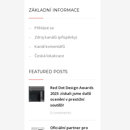
ZÁKLADNÍ INFORMACE
Přihlásit se
Zdroj kanálů (příspěvky)
Kanál komentářů
Česká lokalizace
FEATURED POSTS
Red Dot Design Awards
2023: získali jsme další
ocenění v prestižní
soutěži!
0 comments
Oficiální partner pro