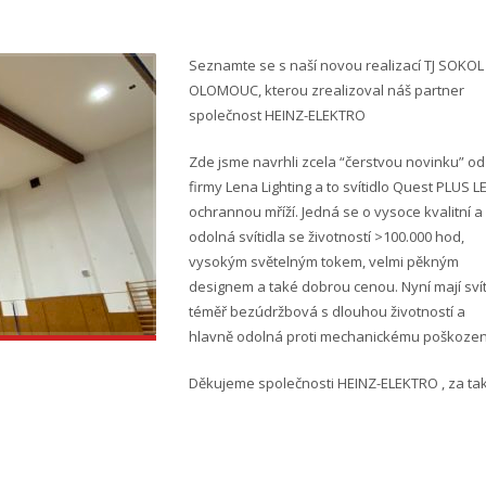
Seznamte se s naší novou realizací TJ SOKOL
OLOMOUC, kterou zrealizoval náš partner
společnost HEINZ-ELEKTRO
Zde jsme navrhli zcela “čerstvou novinku” od
firmy Lena Lighting a to svítidlo Quest PLUS L
ochrannou mříží. Jedná se o vysoce kvalitní a
odolná svítidla se životností >100.000 hod,
vysokým světelným tokem, velmi pěkným
designem a také dobrou cenou. Nyní mají svít
téměř bezúdržbová s dlouhou životností a
hlavně odolná proti mechanickému poškozen
Děkujeme společnosti HEINZ-ELEKTRO , za ta