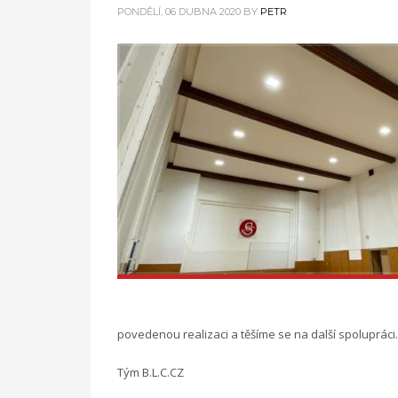
PONDĚLÍ, 06 DUBNA 2020
BY
PETR
povedenou realizaci a těšíme se na další spolupráci.
Tým B.L.C.CZ