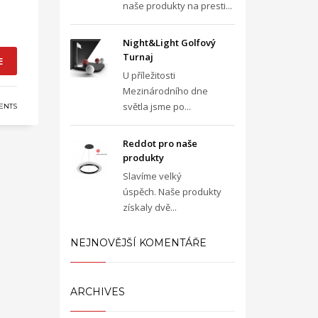
naše produkty na presti...
Night&Light Golfový
Turnaj
E
U příležitosti
Mezinárodního dne
světla jsme po...
ENTS
Reddot pro naše
produkty
Slavíme velký
úspěch. Naše produkty
získaly dvě...
NEJNOVĚJŠÍ KOMENTÁŘE
ARCHIVES