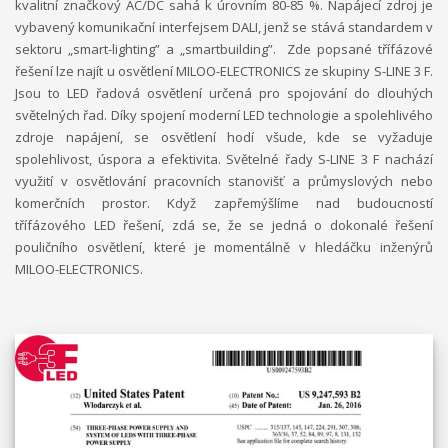
kvalitní značkový AC/DC sahá k úrovním 80-85 %. Napájecí zdroj je
vybavený komunikační interfejsem DALI, jenž se stává standardem v
sektoru „smart-lighting” a „smartbuilding”. Zde popsané třífázové
řešení lze najít u osvětlení MILOO-ELECTRONICS ze skupiny S-LINE 3 F.
Jsou to LED řadová osvětlení určená pro spojování do dlouhých
světelných řad. Díky spojení moderní LED technologie a spolehlivého
zdroje napájení, se osvětlení hodí všude, kde se vyžaduje
spolehlivost, úspora a efektivita. Světelné řady S-LINE 3 F nachází
využití v osvětlování pracovních stanovišť a průmyslových nebo
komerčních prostor. Když zapřemýšlíme nad budoucností
třífázového LED řešení, zdá se, že se jedná o dokonalé řešení
pouličního osvětlení, které je momentálně v hledáčku inženýrů
MILOO-ELECTRONICS.