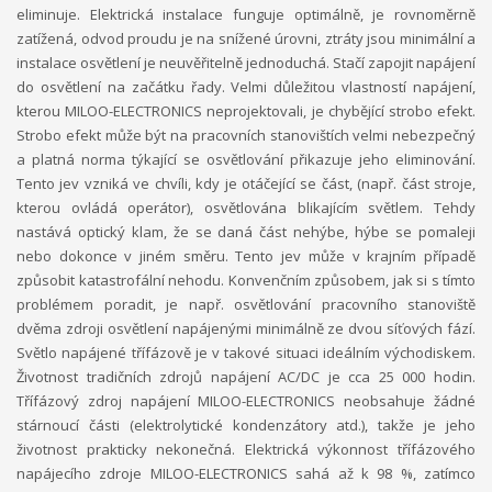
eliminuje. Elektrická instalace funguje optimálně, je rovnoměrně
zatížená, odvod proudu je na snížené úrovni, ztráty jsou minimální a
instalace osvětlení je neuvěřitelně jednoduchá. Stačí zapojit napájení
do osvětlení na začátku řady. Velmi důležitou vlastností napájení,
kterou MILOO-ELECTRONICS neprojektovali, je chybějící strobo efekt.
Strobo efekt může být na pracovních stanovištích velmi nebezpečný
a platná norma týkající se osvětlování přikazuje jeho eliminování.
Tento jev vzniká ve chvíli, kdy je otáčející se část, (např. část stroje,
kterou ovládá operátor), osvětlována blikajícím světlem. Tehdy
nastává optický klam, že se daná část nehýbe, hýbe se pomaleji
nebo dokonce v jiném směru. Tento jev může v krajním případě
způsobit katastrofální nehodu. Konvenčním způsobem, jak si s tímto
problémem poradit, je např. osvětlování pracovního stanoviště
dvěma zdroji osvětlení napájenými minimálně ze dvou síťových fází.
Světlo napájené třífázově je v takové situaci ideálním východiskem.
Životnost tradičních zdrojů napájení AC/DC je cca 25 000 hodin.
Třífázový zdroj napájení MILOO-ELECTRONICS neobsahuje žádné
stárnoucí části (elektrolytické kondenzátory atd.), takže je jeho
životnost prakticky nekonečná. Elektrická výkonnost třífázového
napájecího zdroje MILOO-ELECTRONICS sahá až k 98 %, zatímco