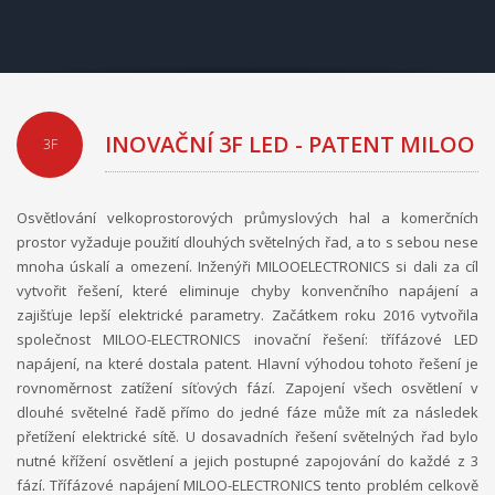
INOVAČNÍ 3F LED - PATENT MILOO
3F
Osvětlování velkoprostorových průmyslových hal a komerčních
prostor vyžaduje použití dlouhých světelných řad, a to s sebou nese
mnoha úskalí a omezení. Inženýři MILOOELECTRONICS si dali za cíl
vytvořit řešení, které eliminuje chyby konvenčního napájení a
zajišťuje lepší elektrické parametry. Začátkem roku 2016 vytvořila
společnost MILOO-ELECTRONICS inovační řešení: třífázové LED
napájení, na které dostala patent. Hlavní výhodou tohoto řešení je
rovnoměrnost zatížení síťových fází. Zapojení všech osvětlení v
dlouhé světelné řadě přímo do jedné fáze může mít za následek
přetížení elektrické sítě. U dosavadních řešení světelných řad bylo
nutné křížení osvětlení a jejich postupné zapojování do každé z 3
fází. Třífázové napájení MILOO-ELECTRONICS tento problém celkově