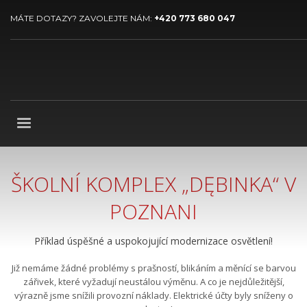
MÁTE DOTAZY? ZAVOLEJTE NÁM:
+420 773 680 047
ŠKOLNÍ KOMPLEX „DĘBINKA“ V
POZNANI
Příklad úspěšné a uspokojující modernizace osvětlení!
Již nemáme žádné problémy s prašností, blikáním a měnící se barvou
zářivek, které vyžadují neustálou výměnu. A co je nejdůležitější,
výrazně jsme snížili provozní náklady. Elektrické účty byly sníženy o