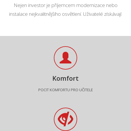
Nejen investor je příjemcem modernizace nebo
instalace nejkvalitnějšího osvětlení. Uživatelé získávají:
Komfort
POCIT KOMFORTU PRO UČITELE