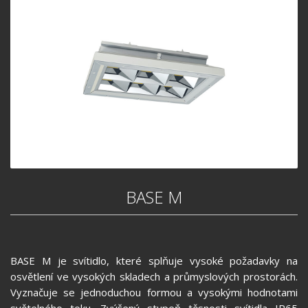
BASE M
BASE M je svítidlo, které splňuje vysoké požadavky na
osvětlení ve vysokých skladech a průmyslových prostorách.
Vyznačuje se jednoduchou formou a vysokými hodnotami
světelného toku. Zvýšený stupeň těsnosti svítidla IP65