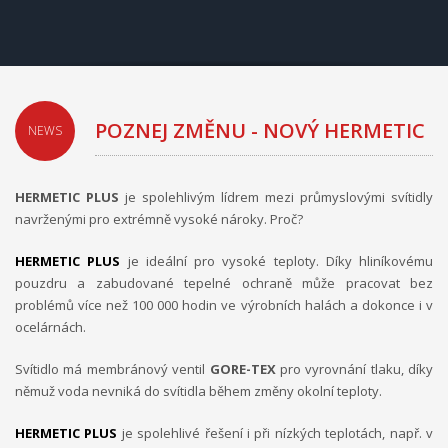
POZNEJ ZMĚNU - NOVÝ HERMETIC
NEWS
+
HERMETIC PLUS
je spolehlivým lídrem mezi průmyslovými svítidly
navrženými pro extrémně vysoké nároky. Proč?
HERMETIC PLUS
je ideální pro vysoké teploty. Díky hliníkovému
pouzdru a zabudované tepelné ochraně může pracovat bez
problémů více než 100 000 hodin ve výrobních halách a dokonce i v
ocelárnách.
Svítidlo má membránový ventil
GORE-TEX
pro vyrovnání tlaku, díky
němuž voda nevniká do svítidla během změny okolní teploty.
HERMETIC PLUS
je spolehlivé řešení i při nízkých teplotách, např. v